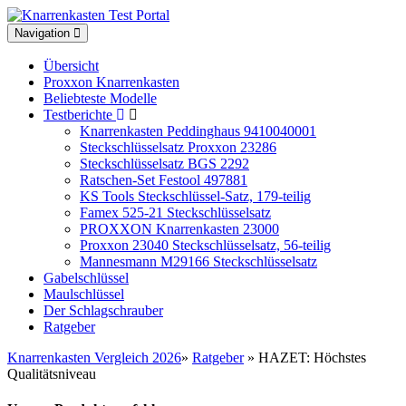
Toggle
Navigation
navigation
Übersicht
Proxxon Knarrenkasten
Beliebteste Modelle
Testberichte
Knarrenkasten Peddinghaus 9410040001
Steckschlüsselsatz Proxxon 23286
Steckschlüsselsatz BGS 2292
Ratschen-Set Festool 497881
KS Tools Steckschlüssel-Satz, 179-teilig
Famex 525-21 Steckschlüsselsatz
PROXXON Knarrenkasten 23000
Proxxon 23040 Steckschlüsselsatz, 56-teilig
Mannesmann M29166 Steckschlüsselsatz
Gabelschlüssel
Maulschlüssel
Der Schlagschrauber
Ratgeber
Knarrenkasten Vergleich 2026
»
Ratgeber
» HAZET: Höchstes
Qualitätsniveau