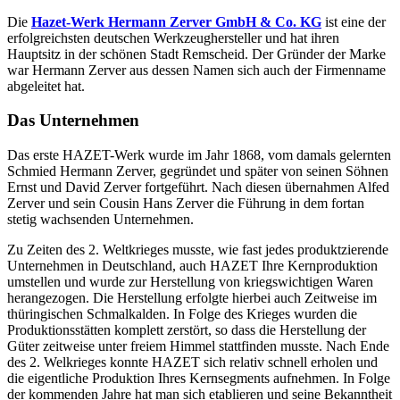
Die
Hazet-Werk Hermann Zerver GmbH & Co. KG
ist eine der
erfolgreichsten deutschen Werkzeughersteller und hat ihren
Hauptsitz in der schönen Stadt Remscheid. Der Gründer der Marke
war Hermann Zerver aus dessen Namen sich auch der Firmenname
abgeleitet hat.
Das Unternehmen
Das erste HAZET-Werk wurde im Jahr 1868, vom damals gelernten
Schmied Hermann Zerver, gegründet und später von seinen Söhnen
Ernst und David Zerver fortgeführt. Nach diesen übernahmen Alfed
Zerver und sein Cousin Hans Zerver die Führung in dem fortan
stetig wachsenden Unternehmen.
Zu Zeiten des 2. Weltkrieges musste, wie fast jedes produktzierende
Unternehmen in Deutschland, auch HAZET Ihre Kernproduktion
umstellen und wurde zur Herstellung von kriegswichtigen Waren
herangezogen. Die Herstellung erfolgte hierbei auch Zeitweise im
thüringischen Schmalkalden. In Folge des Krieges wurden die
Produktionsstätten komplett zerstört, so dass die Herstellung der
Güter zeitweise unter freiem Himmel stattfinden musste. Nach Ende
des 2. Welkrieges konnte HAZET sich relativ schnell erholen und
die eigentliche Produktion Ihres Kernsegments aufnehmen. In Folge
der kommenden Jahre hat man sich etablieren und seine Bekanntheit