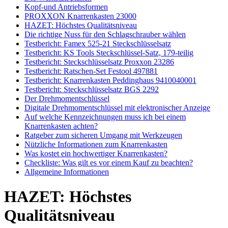
Kopf-und Antriebsformen
PROXXON Knarrenkasten 23000
HAZET: Höchstes Qualitätsniveau
Die richtige Nuss für den Schlagschrauber wählen
Testbericht: Famex 525-21 Steckschlüsselsatz
Testbericht: KS Tools Steckschlüssel-Satz, 179-teilig
Testbericht: Steckschlüsselsatz Proxxon 23286
Testbericht: Ratschen-Set Festool 497881
Testbericht: Knarrenkasten Peddinghaus 9410040001
Testbericht: Steckschlüsselsatz BGS 2292
Der Drehmomentschlüssel
Digitale Drehmomentschlüssel mit elektronischer Anzeige
Auf welche Kennzeichnungen muss ich bei einem
Knarrenkasten achten?
Ratgeber zum sicheren Umgang mit Werkzeugen
Nützliche Informationen zum Knarrenkasten
Was kostet ein hochwertiger Knarrenkasten?
Checkliste: Was gilt es vor einem Kauf zu beachten?
Allgemeine Informationen
HAZET: Höchstes
Qualitätsniveau